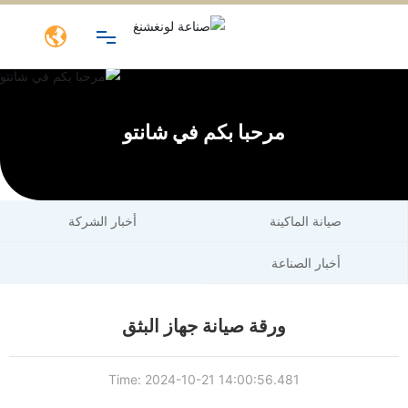

المنزل
مرحبا بكم في شانتو
نبذة عنا
آلة
صيانة الماكينة
أخبار الشركة
قالب
أخبار الصناعة
البلاستيك
ورقة صيانة جهاز البثق
مقاطع فيديو
Time: 2024-10-21 14:00:56.481