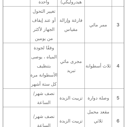
هيدروليكي)
واحدة
تغيير التحول
فارغة وإزالة
أو عند إيقاف
3
ممر مائي
مقياس
الجهاز لأكثر
من يومين
وفقًا لجودة
المياه ، يوصى
مجرى مائي
4
ثلاث أسطوانة
بتنظيف
تبريد
الأسطوانة مرة
كل ستة أشهر
نصف شهر/
5
وصلة دوارة
تزييت الزبدة
الساعة
مقعد محمل
نصف شهر/
6
ثلاثي
تزييت الزبدة
الساعة