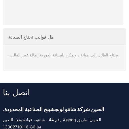
هل قوالب تحتاج الصيانة
يحتاج القالب إلى صيانة ، ويمكن للصيانة الدورية إطالة عمر القالب.
اتصل بنا
الصين شركة شانتو لونجشينج الصناعية المحدودة.
العنوان: طريق Xigang رقم 44 ، شانتو ، قوانغدونغ ، الصين
تينا:
86-13302710116