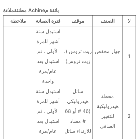
مدونة
باثقة
م
Achine
م
طننة
ملاءة
لا
الصنف
موقف
فترة الصيانة
ملاحظة
الاتصال
استبدل ستة
أشهر للمرة
جهاز مخفض
زيت تروس (،
الأولى ، ثم
1
زيت تروس)
استبدل بعد
عام/مرة
واحدة
سائل
استبدل ستة
محطة
هيدروليكي
أشهر للمرة
هيدروليكية
(46 # أو 68
الأولى ، ثم
2
للتغيير
# مضاد
استبدل بعد
الصافي
للارتداء سائل
عام/مرة